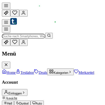
Menü
Home
Testlabor
Deals
Merkzettel
Kategorien
Account
Einloggen
Ansicht
Hell
Dunkel
Auto