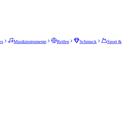
es
Musikinstrumente
Reifen
Schmuck
Sport &