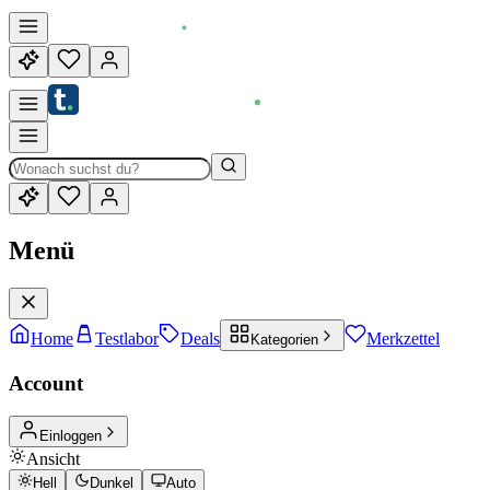
Menü
Home
Testlabor
Deals
Merkzettel
Kategorien
Account
Einloggen
Ansicht
Hell
Dunkel
Auto