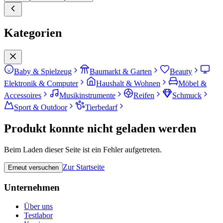
Kategorien
Baby & Spielzeug
Baumarkt & Garten
Beauty
Elektronik & Computer
Haushalt & Wohnen
Möbel &
Accessoires
Musikinstrumente
Reifen
Schmuck
Sport & Outdoor
Tierbedarf
Produkt konnte nicht geladen werden
Beim Laden dieser Seite ist ein Fehler aufgetreten.
Zur Startseite
Erneut versuchen
Unternehmen
Über uns
Testlabor