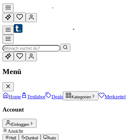
Menü
Home
Testlabor
Deals
Merkzettel
Kategorien
Account
Einloggen
Ansicht
Hell
Dunkel
Auto