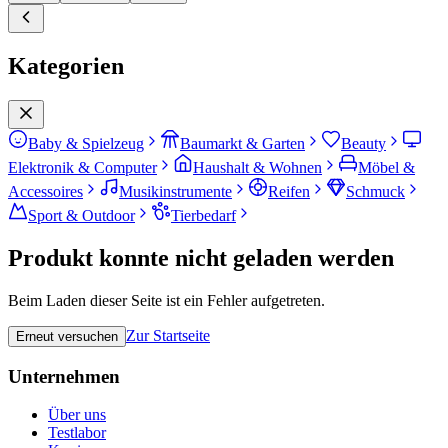
Kategorien
Baby & Spielzeug
Baumarkt & Garten
Beauty
Elektronik & Computer
Haushalt & Wohnen
Möbel &
Accessoires
Musikinstrumente
Reifen
Schmuck
Sport & Outdoor
Tierbedarf
Produkt konnte nicht geladen werden
Beim Laden dieser Seite ist ein Fehler aufgetreten.
Zur Startseite
Erneut versuchen
Unternehmen
Über uns
Testlabor