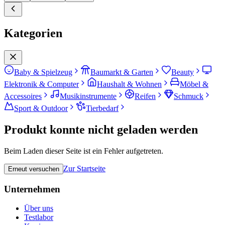
Kategorien
Baby & Spielzeug
Baumarkt & Garten
Beauty
Elektronik & Computer
Haushalt & Wohnen
Möbel &
Accessoires
Musikinstrumente
Reifen
Schmuck
Sport & Outdoor
Tierbedarf
Produkt konnte nicht geladen werden
Beim Laden dieser Seite ist ein Fehler aufgetreten.
Zur Startseite
Erneut versuchen
Unternehmen
Über uns
Testlabor