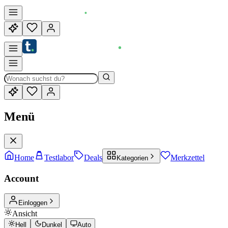
Menü
Home
Testlabor
Deals
Merkzettel
Kategorien
Account
Einloggen
Ansicht
Hell
Dunkel
Auto