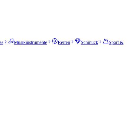
es
Musikinstrumente
Reifen
Schmuck
Sport &