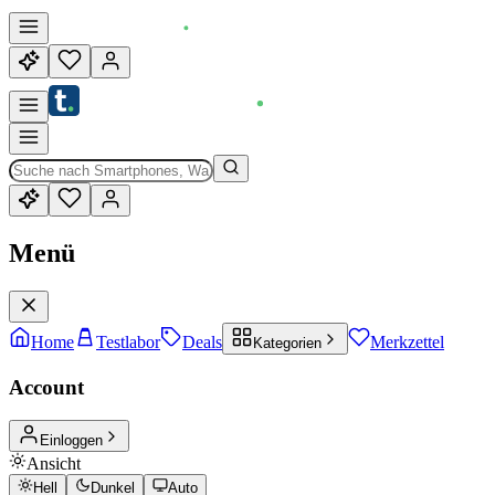
Menü
Home
Testlabor
Deals
Merkzettel
Kategorien
Account
Einloggen
Ansicht
Hell
Dunkel
Auto