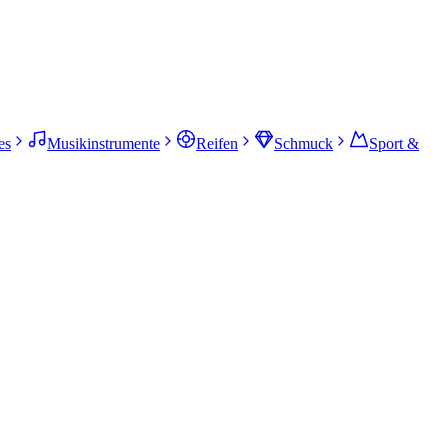
es
Musikinstrumente
Reifen
Schmuck
Sport &