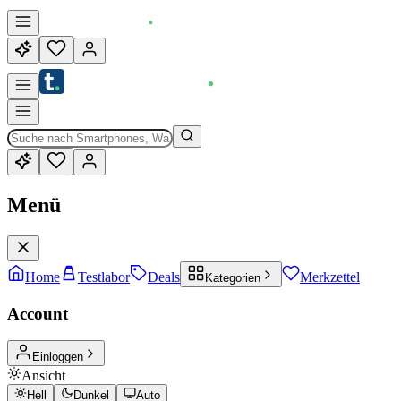
Menü
Home
Testlabor
Deals
Merkzettel
Kategorien
Account
Einloggen
Ansicht
Hell
Dunkel
Auto