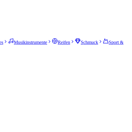
es
Musikinstrumente
Reifen
Schmuck
Sport &