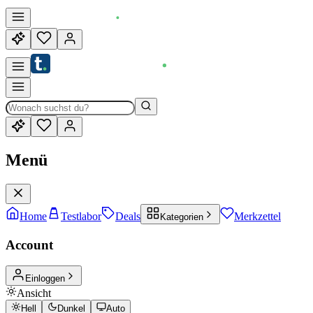
Menü
Home
Testlabor
Deals
Merkzettel
Kategorien
Account
Einloggen
Ansicht
Hell
Dunkel
Auto