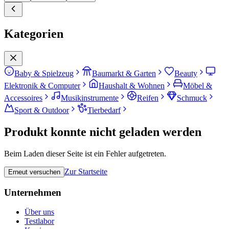
Kategorien
Baby & Spielzeug
Baumarkt & Garten
Beauty
Elektronik & Computer
Haushalt & Wohnen
Möbel &
Accessoires
Musikinstrumente
Reifen
Schmuck
Sport & Outdoor
Tierbedarf
Produkt konnte nicht geladen werden
Beim Laden dieser Seite ist ein Fehler aufgetreten.
Zur Startseite
Erneut versuchen
Unternehmen
Über uns
Testlabor