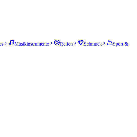
es
Musikinstrumente
Reifen
Schmuck
Sport &