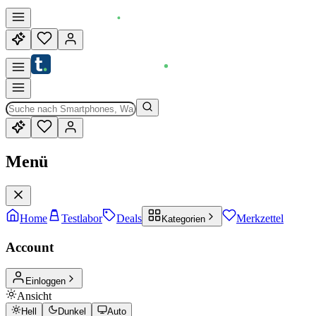
Menü
Home
Testlabor
Deals
Merkzettel
Kategorien
Account
Einloggen
Ansicht
Hell
Dunkel
Auto