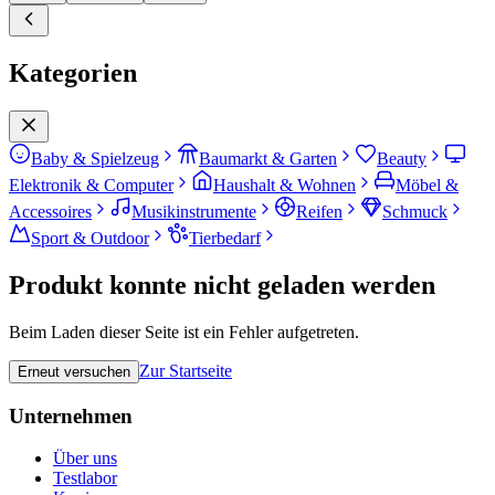
Kategorien
Baby & Spielzeug
Baumarkt & Garten
Beauty
Elektronik & Computer
Haushalt & Wohnen
Möbel &
Accessoires
Musikinstrumente
Reifen
Schmuck
Sport & Outdoor
Tierbedarf
Produkt konnte nicht geladen werden
Beim Laden dieser Seite ist ein Fehler aufgetreten.
Zur Startseite
Erneut versuchen
Unternehmen
Über uns
Testlabor