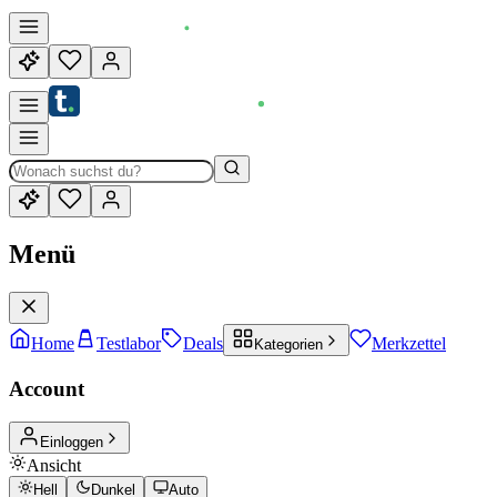
Menü
Home
Testlabor
Deals
Merkzettel
Kategorien
Account
Einloggen
Ansicht
Hell
Dunkel
Auto