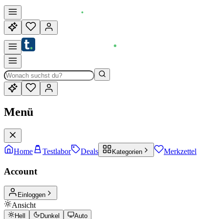
Menü
Home
Testlabor
Deals
Merkzettel
Kategorien
Account
Einloggen
Ansicht
Hell
Dunkel
Auto