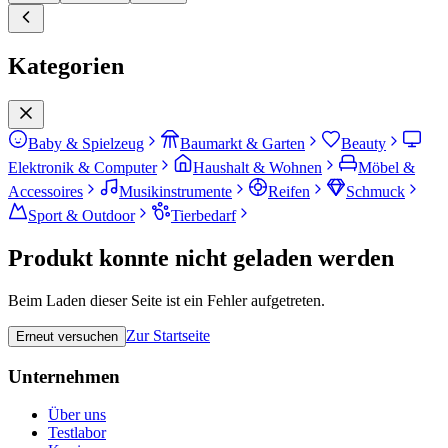
Kategorien
Baby & Spielzeug
Baumarkt & Garten
Beauty
Elektronik & Computer
Haushalt & Wohnen
Möbel &
Accessoires
Musikinstrumente
Reifen
Schmuck
Sport & Outdoor
Tierbedarf
Produkt konnte nicht geladen werden
Beim Laden dieser Seite ist ein Fehler aufgetreten.
Zur Startseite
Erneut versuchen
Unternehmen
Über uns
Testlabor