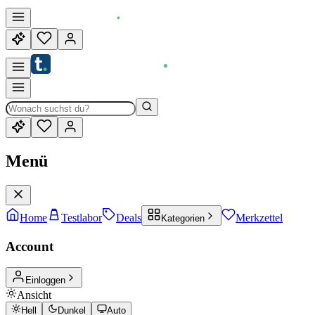
Menü
Home
Testlabor
Deals
Merkzettel
Kategorien
Account
Einloggen
Ansicht
Hell
Dunkel
Auto