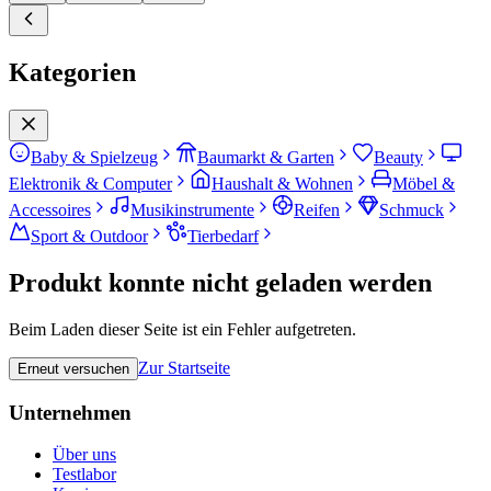
Kategorien
Baby & Spielzeug
Baumarkt & Garten
Beauty
Elektronik & Computer
Haushalt & Wohnen
Möbel &
Accessoires
Musikinstrumente
Reifen
Schmuck
Sport & Outdoor
Tierbedarf
Produkt konnte nicht geladen werden
Beim Laden dieser Seite ist ein Fehler aufgetreten.
Zur Startseite
Erneut versuchen
Unternehmen
Über uns
Testlabor