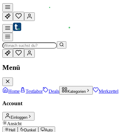
Menü
Home
Testlabor
Deals
Merkzettel
Kategorien
Account
Einloggen
Ansicht
Hell
Dunkel
Auto