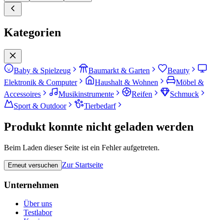
Kategorien
Baby & Spielzeug
Baumarkt & Garten
Beauty
Elektronik & Computer
Haushalt & Wohnen
Möbel &
Accessoires
Musikinstrumente
Reifen
Schmuck
Sport & Outdoor
Tierbedarf
Produkt konnte nicht geladen werden
Beim Laden dieser Seite ist ein Fehler aufgetreten.
Zur Startseite
Erneut versuchen
Unternehmen
Über uns
Testlabor