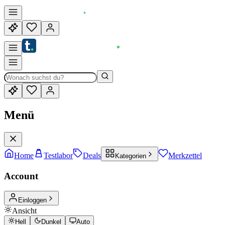
Menü
Home
Testlabor
Deals
Merkzettel
Kategorien
Account
Einloggen
Ansicht
Hell
Dunkel
Auto