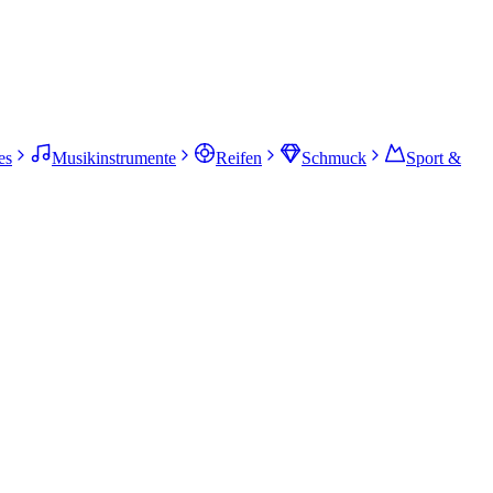
es
Musikinstrumente
Reifen
Schmuck
Sport &