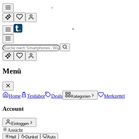
Menü
Home
Testlabor
Deals
Merkzettel
Kategorien
Account
Einloggen
Ansicht
Hell
Dunkel
Auto