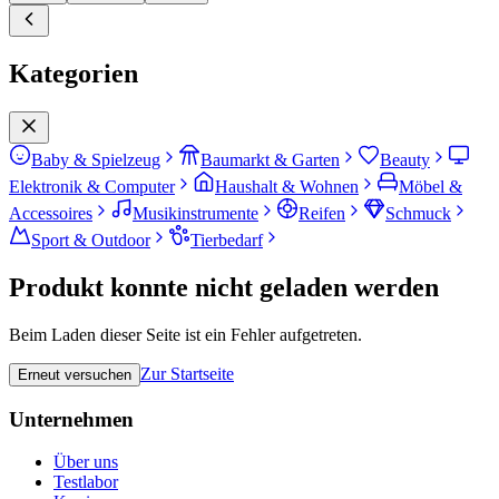
Kategorien
Baby & Spielzeug
Baumarkt & Garten
Beauty
Elektronik & Computer
Haushalt & Wohnen
Möbel &
Accessoires
Musikinstrumente
Reifen
Schmuck
Sport & Outdoor
Tierbedarf
Produkt konnte nicht geladen werden
Beim Laden dieser Seite ist ein Fehler aufgetreten.
Zur Startseite
Erneut versuchen
Unternehmen
Über uns
Testlabor