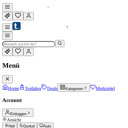
Menü
Home
Testlabor
Deals
Merkzettel
Kategorien
Account
Einloggen
Ansicht
Hell
Dunkel
Auto