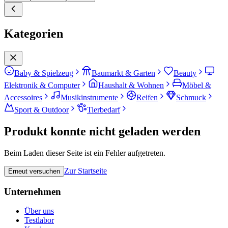
Kategorien
Baby & Spielzeug
Baumarkt & Garten
Beauty
Elektronik & Computer
Haushalt & Wohnen
Möbel &
Accessoires
Musikinstrumente
Reifen
Schmuck
Sport & Outdoor
Tierbedarf
Produkt konnte nicht geladen werden
Beim Laden dieser Seite ist ein Fehler aufgetreten.
Zur Startseite
Erneut versuchen
Unternehmen
Über uns
Testlabor