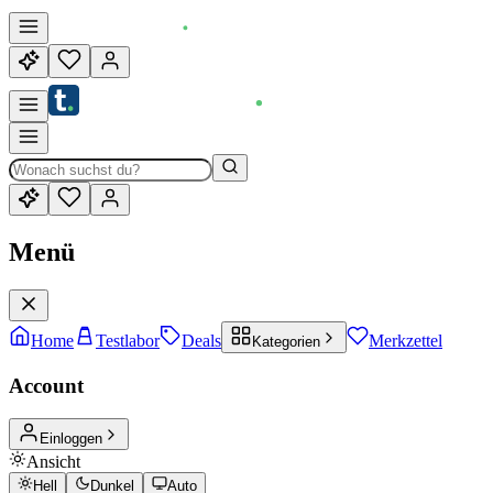
Menü
Home
Testlabor
Deals
Merkzettel
Kategorien
Account
Einloggen
Ansicht
Hell
Dunkel
Auto