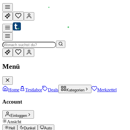
Menü
Home
Testlabor
Deals
Merkzettel
Kategorien
Account
Einloggen
Ansicht
Hell
Dunkel
Auto