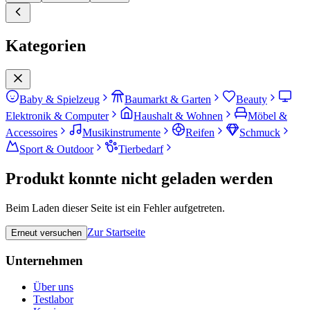
Kategorien
Baby & Spielzeug
Baumarkt & Garten
Beauty
Elektronik & Computer
Haushalt & Wohnen
Möbel &
Accessoires
Musikinstrumente
Reifen
Schmuck
Sport & Outdoor
Tierbedarf
Produkt konnte nicht geladen werden
Beim Laden dieser Seite ist ein Fehler aufgetreten.
Zur Startseite
Erneut versuchen
Unternehmen
Über uns
Testlabor