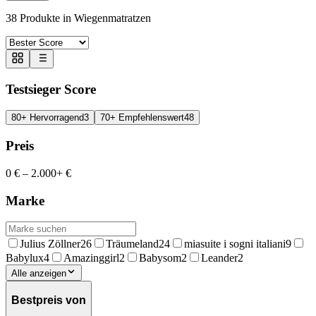
38
Produkte in
Wiegenmatratzen
Testsieger Score
80+ Hervorragend
3
70+ Empfehlenswert
48
Preis
0 €
–
2.000+ €
Marke
Julius Zöllner
26
Träumeland
24
miasuite i sogni italiani
9
Babylux
4
Amazinggirl
2
Babysom
2
Leander
2
Alle anzeigen
Bestpreis von