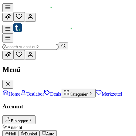
Menü
Home
Testlabor
Deals
Merkzettel
Kategorien
Account
Einloggen
Ansicht
Hell
Dunkel
Auto