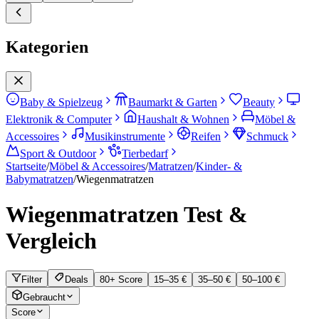
Kategorien
Baby & Spielzeug
Baumarkt & Garten
Beauty
Elektronik & Computer
Haushalt & Wohnen
Möbel &
Accessoires
Musikinstrumente
Reifen
Schmuck
Sport & Outdoor
Tierbedarf
Startseite
/
Möbel & Accessoires
/
Matratzen
/
Kinder- &
Babymatratzen
/
Wiegenmatratzen
Wiegenmatratzen
Test &
Vergleich
Filter
Deals
80+ Score
15–35 €
35–50 €
50–100 €
Gebraucht
Score