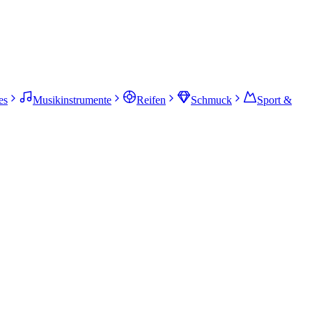
es
Musikinstrumente
Reifen
Schmuck
Sport &