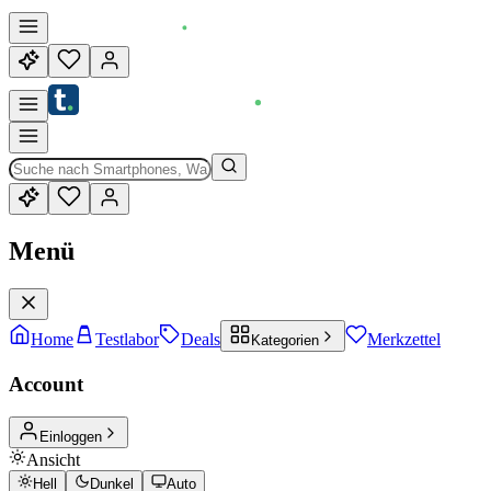
Menü
Home
Testlabor
Deals
Merkzettel
Kategorien
Account
Einloggen
Ansicht
Hell
Dunkel
Auto