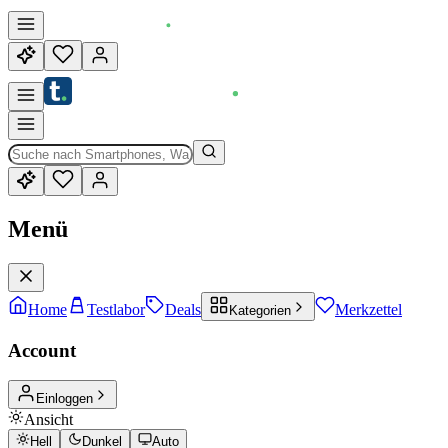
Menü
Home
Testlabor
Deals
Merkzettel
Kategorien
Account
Einloggen
Ansicht
Hell
Dunkel
Auto