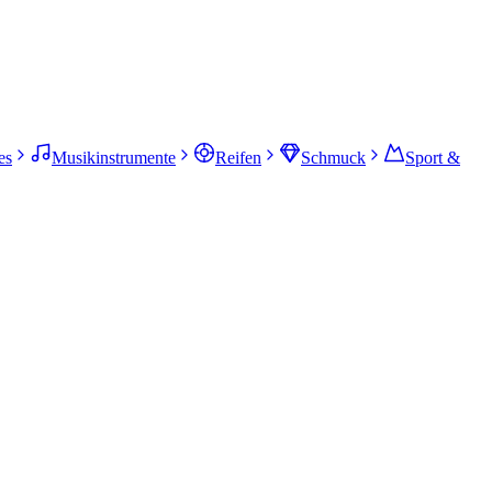
es
Musikinstrumente
Reifen
Schmuck
Sport &