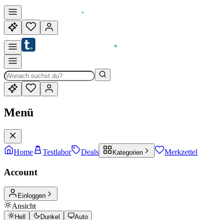
Menü
Home
Testlabor
Deals
Merkzettel
Kategorien
Account
Einloggen
Ansicht
Hell
Dunkel
Auto