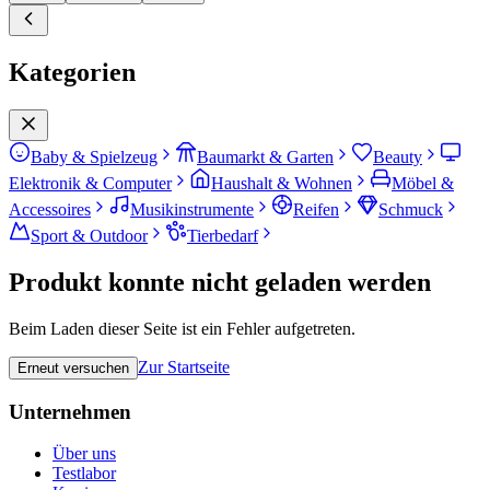
Kategorien
Baby & Spielzeug
Baumarkt & Garten
Beauty
Elektronik & Computer
Haushalt & Wohnen
Möbel &
Accessoires
Musikinstrumente
Reifen
Schmuck
Sport & Outdoor
Tierbedarf
Produkt konnte nicht geladen werden
Beim Laden dieser Seite ist ein Fehler aufgetreten.
Zur Startseite
Erneut versuchen
Unternehmen
Über uns
Testlabor