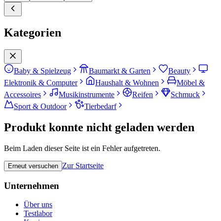
Kategorien
Baby & Spielzeug
Baumarkt & Garten
Beauty
Elektronik & Computer
Haushalt & Wohnen
Möbel &
Accessoires
Musikinstrumente
Reifen
Schmuck
Sport & Outdoor
Tierbedarf
Produkt konnte nicht geladen werden
Beim Laden dieser Seite ist ein Fehler aufgetreten.
Zur Startseite
Erneut versuchen
Unternehmen
Über uns
Testlabor