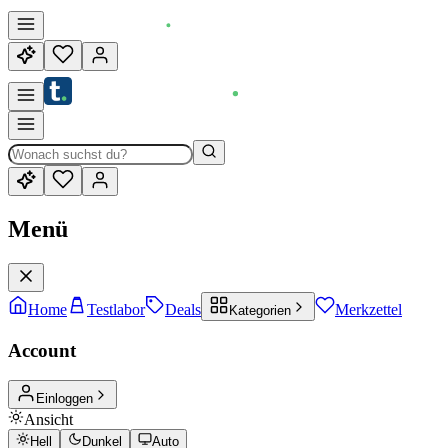
Menü
Home
Testlabor
Deals
Merkzettel
Kategorien
Account
Einloggen
Ansicht
Hell
Dunkel
Auto