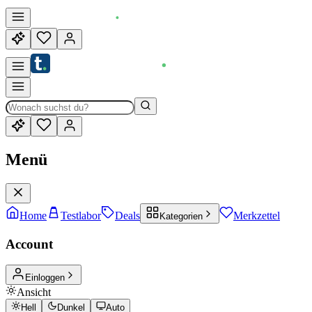
Menü
Home
Testlabor
Deals
Merkzettel
Kategorien
Account
Einloggen
Ansicht
Hell
Dunkel
Auto