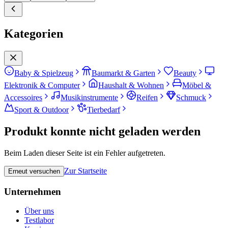
Kategorien
Baby & Spielzeug
Baumarkt & Garten
Beauty
Elektronik & Computer
Haushalt & Wohnen
Möbel &
Accessoires
Musikinstrumente
Reifen
Schmuck
Sport & Outdoor
Tierbedarf
Produkt konnte nicht geladen werden
Beim Laden dieser Seite ist ein Fehler aufgetreten.
Zur Startseite
Erneut versuchen
Unternehmen
Über uns
Testlabor