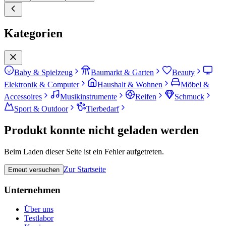
Kategorien
Baby & Spielzeug
Baumarkt & Garten
Beauty
Elektronik & Computer
Haushalt & Wohnen
Möbel &
Accessoires
Musikinstrumente
Reifen
Schmuck
Sport & Outdoor
Tierbedarf
Produkt konnte nicht geladen werden
Beim Laden dieser Seite ist ein Fehler aufgetreten.
Zur Startseite
Erneut versuchen
Unternehmen
Über uns
Testlabor