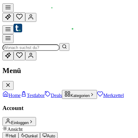
Menü
Home
Testlabor
Deals
Merkzettel
Kategorien
Account
Einloggen
Ansicht
Hell
Dunkel
Auto