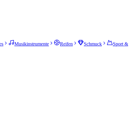
es
Musikinstrumente
Reifen
Schmuck
Sport &