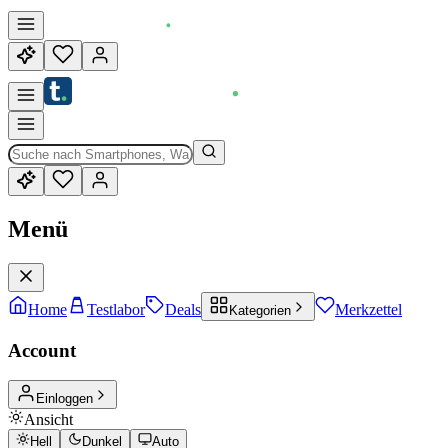
Menü
Home
Testlabor
Deals
Merkzettel
Kategorien
Account
Einloggen
Ansicht
Hell
Dunkel
Auto