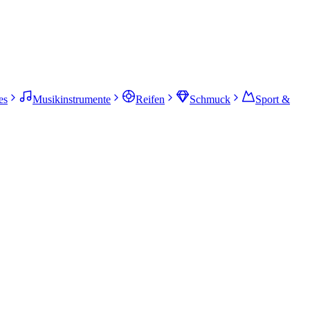
es
Musikinstrumente
Reifen
Schmuck
Sport &