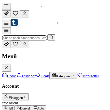
Menü
Home
Testlabor
Deals
Merkzettel
Kategorien
Account
Einloggen
Ansicht
Hell
Dunkel
Auto