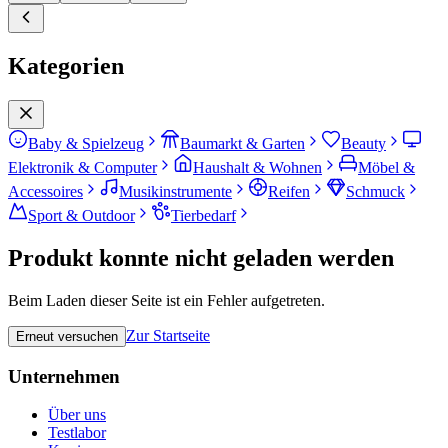
Kategorien
Baby & Spielzeug
Baumarkt & Garten
Beauty
Elektronik & Computer
Haushalt & Wohnen
Möbel &
Accessoires
Musikinstrumente
Reifen
Schmuck
Sport & Outdoor
Tierbedarf
Produkt konnte nicht geladen werden
Beim Laden dieser Seite ist ein Fehler aufgetreten.
Zur Startseite
Erneut versuchen
Unternehmen
Über uns
Testlabor