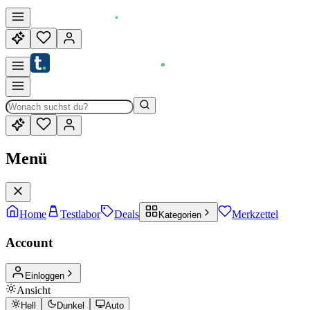
Menü
Home
Testlabor
Deals
Merkzettel
Kategorien
Account
Einloggen
Ansicht
Hell
Dunkel
Auto