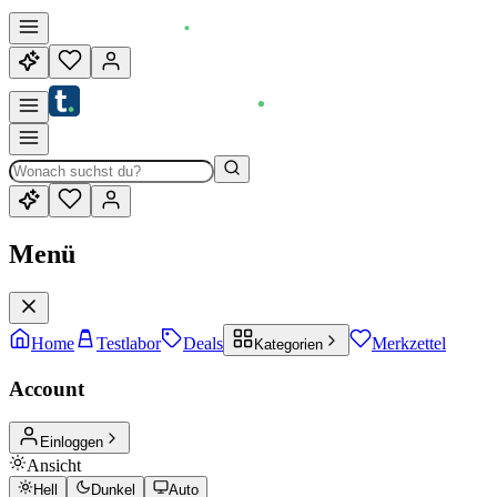
Menü
Home
Testlabor
Deals
Merkzettel
Kategorien
Account
Einloggen
Ansicht
Hell
Dunkel
Auto