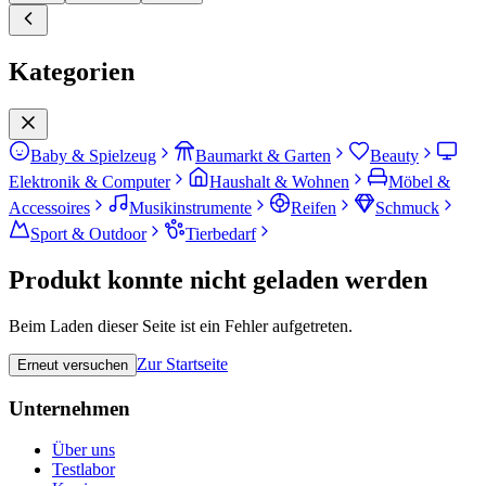
Kategorien
Baby & Spielzeug
Baumarkt & Garten
Beauty
Elektronik & Computer
Haushalt & Wohnen
Möbel &
Accessoires
Musikinstrumente
Reifen
Schmuck
Sport & Outdoor
Tierbedarf
Produkt konnte nicht geladen werden
Beim Laden dieser Seite ist ein Fehler aufgetreten.
Zur Startseite
Erneut versuchen
Unternehmen
Über uns
Testlabor