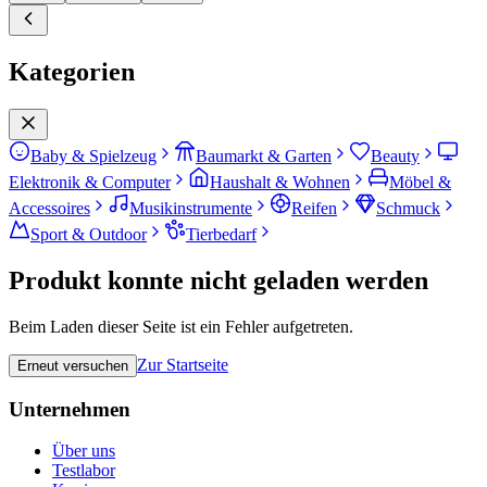
Kategorien
Baby & Spielzeug
Baumarkt & Garten
Beauty
Elektronik & Computer
Haushalt & Wohnen
Möbel &
Accessoires
Musikinstrumente
Reifen
Schmuck
Sport & Outdoor
Tierbedarf
Produkt konnte nicht geladen werden
Beim Laden dieser Seite ist ein Fehler aufgetreten.
Zur Startseite
Erneut versuchen
Unternehmen
Über uns
Testlabor