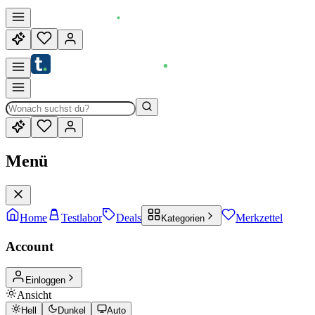
Menü
Home
Testlabor
Deals
Merkzettel
Kategorien
Account
Einloggen
Ansicht
Hell
Dunkel
Auto