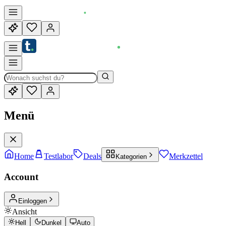
Menü
Home
Testlabor
Deals
Merkzettel
Kategorien
Account
Einloggen
Ansicht
Hell
Dunkel
Auto