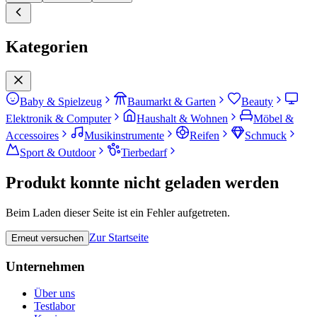
Kategorien
Baby & Spielzeug
Baumarkt & Garten
Beauty
Elektronik & Computer
Haushalt & Wohnen
Möbel &
Accessoires
Musikinstrumente
Reifen
Schmuck
Sport & Outdoor
Tierbedarf
Produkt konnte nicht geladen werden
Beim Laden dieser Seite ist ein Fehler aufgetreten.
Zur Startseite
Erneut versuchen
Unternehmen
Über uns
Testlabor