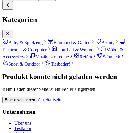
Kategorien
Baby & Spielzeug
Baumarkt & Garten
Beauty
Elektronik & Computer
Haushalt & Wohnen
Möbel &
Accessoires
Musikinstrumente
Reifen
Schmuck
Sport & Outdoor
Tierbedarf
Produkt konnte nicht geladen werden
Beim Laden dieser Seite ist ein Fehler aufgetreten.
Zur Startseite
Erneut versuchen
Unternehmen
Über uns
Testlabor