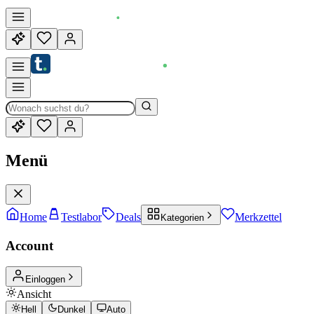
Menü
Home
Testlabor
Deals
Merkzettel
Kategorien
Account
Einloggen
Ansicht
Hell
Dunkel
Auto