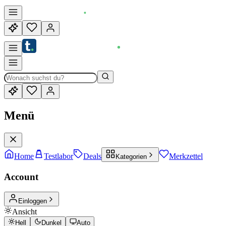
Menü
Home
Testlabor
Deals
Merkzettel
Kategorien
Account
Einloggen
Ansicht
Hell
Dunkel
Auto