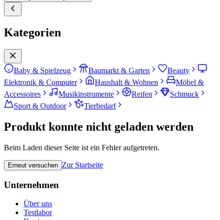
Kategorien
Baby & Spielzeug
Baumarkt & Garten
Beauty
Elektronik & Computer
Haushalt & Wohnen
Möbel &
Accessoires
Musikinstrumente
Reifen
Schmuck
Sport & Outdoor
Tierbedarf
Produkt konnte nicht geladen werden
Beim Laden dieser Seite ist ein Fehler aufgetreten.
Zur Startseite
Erneut versuchen
Unternehmen
Über uns
Testlabor