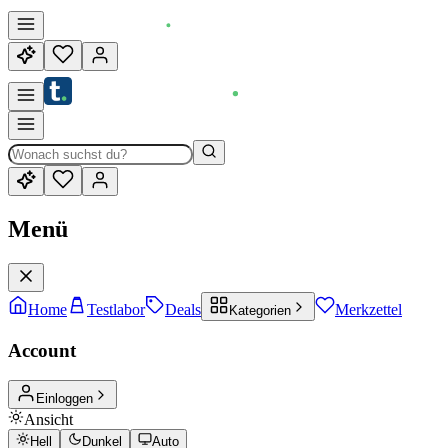
Menü
Home
Testlabor
Deals
Merkzettel
Kategorien
Account
Einloggen
Ansicht
Hell
Dunkel
Auto