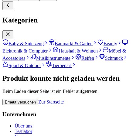
Kategorien
Baby & Spielzeug
Baumarkt & Garten
Beauty
Elektronik & Computer
Haushalt & Wohnen
Möbel &
Accessoires
Musikinstrumente
Reifen
Schmuck
Sport & Outdoor
Tierbedarf
Produkt konnte nicht geladen werden
Beim Laden dieser Seite ist ein Fehler aufgetreten.
Zur Startseite
Erneut versuchen
Unternehmen
Über uns
Testlabor