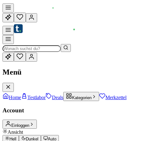
Menü
Home
Testlabor
Deals
Merkzettel
Kategorien
Account
Einloggen
Ansicht
Hell
Dunkel
Auto