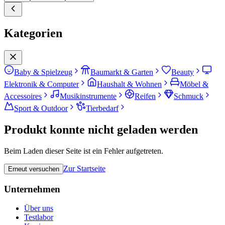
Kategorien
Baby & Spielzeug
Baumarkt & Garten
Beauty
Elektronik & Computer
Haushalt & Wohnen
Möbel &
Accessoires
Musikinstrumente
Reifen
Schmuck
Sport & Outdoor
Tierbedarf
Produkt konnte nicht geladen werden
Beim Laden dieser Seite ist ein Fehler aufgetreten.
Zur Startseite
Erneut versuchen
Unternehmen
Über uns
Testlabor