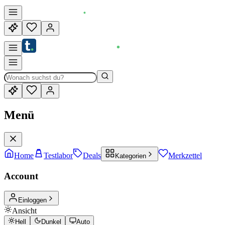
Menü
Home
Testlabor
Deals
Merkzettel
Kategorien
Account
Einloggen
Ansicht
Hell
Dunkel
Auto