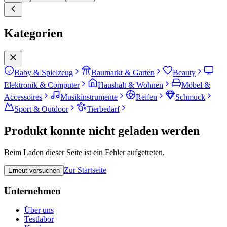
Kategorien
Baby & Spielzeug
Baumarkt & Garten
Beauty
Elektronik & Computer
Haushalt & Wohnen
Möbel &
Accessoires
Musikinstrumente
Reifen
Schmuck
Sport & Outdoor
Tierbedarf
Produkt konnte nicht geladen werden
Beim Laden dieser Seite ist ein Fehler aufgetreten.
Zur Startseite
Erneut versuchen
Unternehmen
Über uns
Testlabor