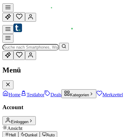
Menü
Home
Testlabor
Deals
Merkzettel
Kategorien
Account
Einloggen
Ansicht
Hell
Dunkel
Auto