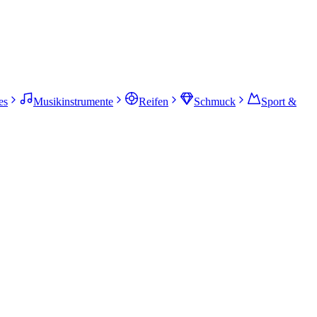
es
Musikinstrumente
Reifen
Schmuck
Sport &