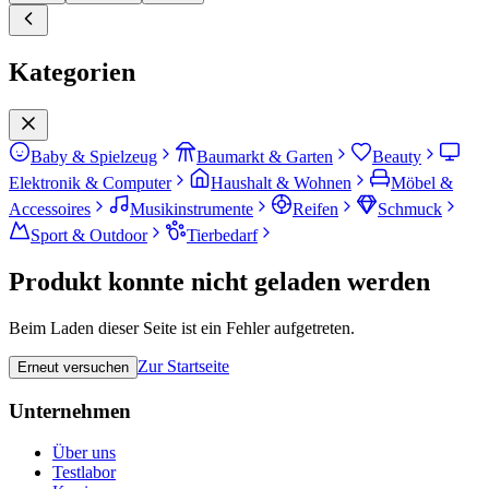
Kategorien
Baby & Spielzeug
Baumarkt & Garten
Beauty
Elektronik & Computer
Haushalt & Wohnen
Möbel &
Accessoires
Musikinstrumente
Reifen
Schmuck
Sport & Outdoor
Tierbedarf
Produkt konnte nicht geladen werden
Beim Laden dieser Seite ist ein Fehler aufgetreten.
Zur Startseite
Erneut versuchen
Unternehmen
Über uns
Testlabor