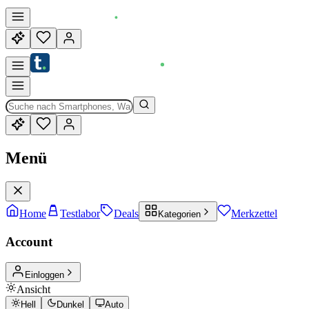
Menü
Home
Testlabor
Deals
Merkzettel
Kategorien
Account
Einloggen
Ansicht
Hell
Dunkel
Auto