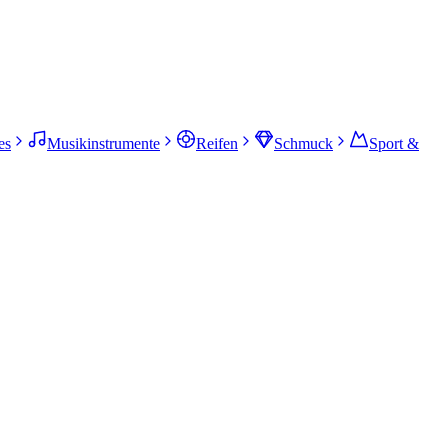
es
Musikinstrumente
Reifen
Schmuck
Sport &