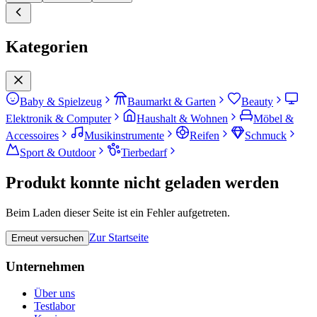
Kategorien
Baby & Spielzeug
Baumarkt & Garten
Beauty
Elektronik & Computer
Haushalt & Wohnen
Möbel &
Accessoires
Musikinstrumente
Reifen
Schmuck
Sport & Outdoor
Tierbedarf
Produkt konnte nicht geladen werden
Beim Laden dieser Seite ist ein Fehler aufgetreten.
Zur Startseite
Erneut versuchen
Unternehmen
Über uns
Testlabor