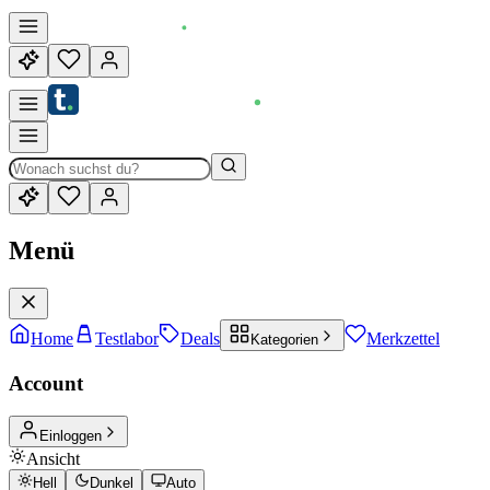
Menü
Home
Testlabor
Deals
Merkzettel
Kategorien
Account
Einloggen
Ansicht
Hell
Dunkel
Auto