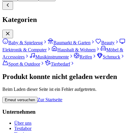
Kategorien
Baby & Spielzeug
Baumarkt & Garten
Beauty
Elektronik & Computer
Haushalt & Wohnen
Möbel &
Accessoires
Musikinstrumente
Reifen
Schmuck
Sport & Outdoor
Tierbedarf
Produkt konnte nicht geladen werden
Beim Laden dieser Seite ist ein Fehler aufgetreten.
Zur Startseite
Erneut versuchen
Unternehmen
Über uns
Testlabor