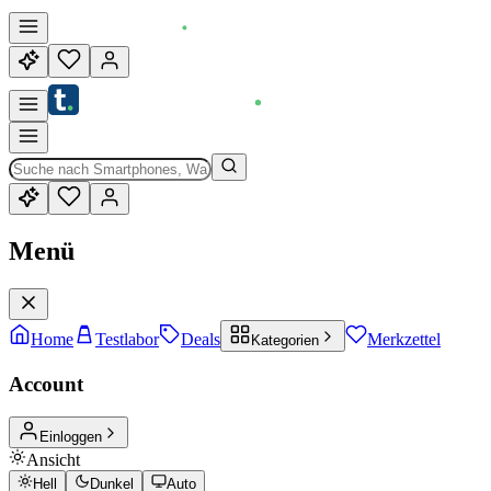
Menü
Home
Testlabor
Deals
Merkzettel
Kategorien
Account
Einloggen
Ansicht
Hell
Dunkel
Auto