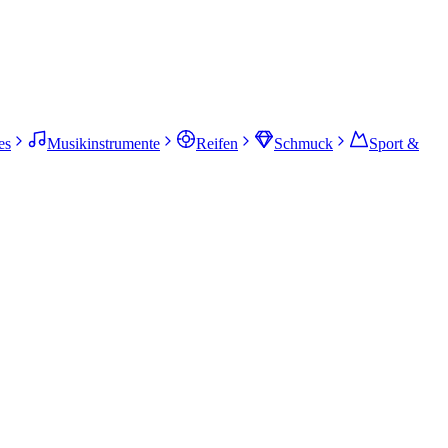
es
Musikinstrumente
Reifen
Schmuck
Sport &