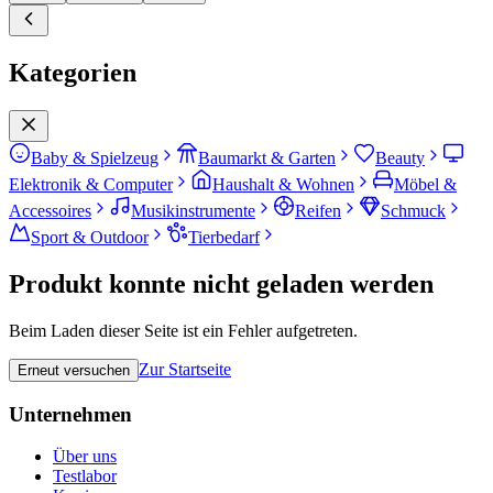
Kategorien
Baby & Spielzeug
Baumarkt & Garten
Beauty
Elektronik & Computer
Haushalt & Wohnen
Möbel &
Accessoires
Musikinstrumente
Reifen
Schmuck
Sport & Outdoor
Tierbedarf
Produkt konnte nicht geladen werden
Beim Laden dieser Seite ist ein Fehler aufgetreten.
Zur Startseite
Erneut versuchen
Unternehmen
Über uns
Testlabor