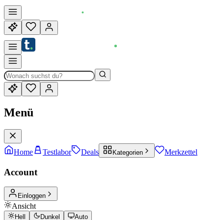
Menü
Home
Testlabor
Deals
Merkzettel
Kategorien
Account
Einloggen
Ansicht
Hell
Dunkel
Auto