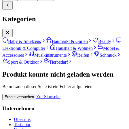
Kategorien
Baby & Spielzeug
Baumarkt & Garten
Beauty
Elektronik & Computer
Haushalt & Wohnen
Möbel &
Accessoires
Musikinstrumente
Reifen
Schmuck
Sport & Outdoor
Tierbedarf
Produkt konnte nicht geladen werden
Beim Laden dieser Seite ist ein Fehler aufgetreten.
Zur Startseite
Erneut versuchen
Unternehmen
Über uns
Testlabor