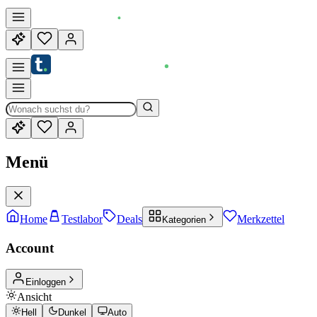
Menü
Home
Testlabor
Deals
Merkzettel
Kategorien
Account
Einloggen
Ansicht
Hell
Dunkel
Auto