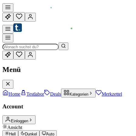
Menü
Home
Testlabor
Deals
Merkzettel
Kategorien
Account
Einloggen
Ansicht
Hell
Dunkel
Auto