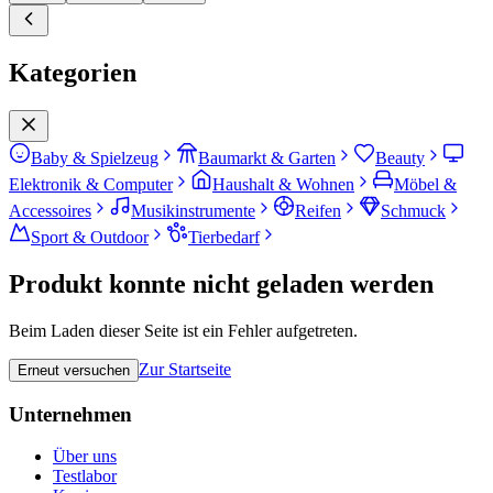
Kategorien
Baby & Spielzeug
Baumarkt & Garten
Beauty
Elektronik & Computer
Haushalt & Wohnen
Möbel &
Accessoires
Musikinstrumente
Reifen
Schmuck
Sport & Outdoor
Tierbedarf
Produkt konnte nicht geladen werden
Beim Laden dieser Seite ist ein Fehler aufgetreten.
Zur Startseite
Erneut versuchen
Unternehmen
Über uns
Testlabor