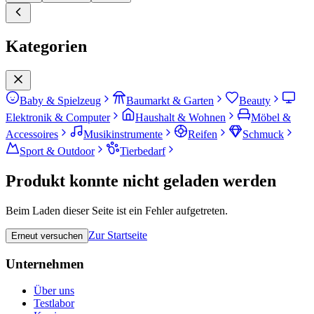
Kategorien
Baby & Spielzeug
Baumarkt & Garten
Beauty
Elektronik & Computer
Haushalt & Wohnen
Möbel &
Accessoires
Musikinstrumente
Reifen
Schmuck
Sport & Outdoor
Tierbedarf
Produkt konnte nicht geladen werden
Beim Laden dieser Seite ist ein Fehler aufgetreten.
Zur Startseite
Erneut versuchen
Unternehmen
Über uns
Testlabor