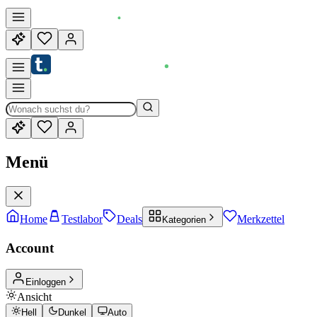
Menü
Home
Testlabor
Deals
Merkzettel
Kategorien
Account
Einloggen
Ansicht
Hell
Dunkel
Auto