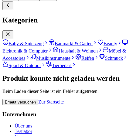
Kategorien
Baby & Spielzeug
Baumarkt & Garten
Beauty
Elektronik & Computer
Haushalt & Wohnen
Möbel &
Accessoires
Musikinstrumente
Reifen
Schmuck
Sport & Outdoor
Tierbedarf
Produkt konnte nicht geladen werden
Beim Laden dieser Seite ist ein Fehler aufgetreten.
Zur Startseite
Erneut versuchen
Unternehmen
Über uns
Testlabor