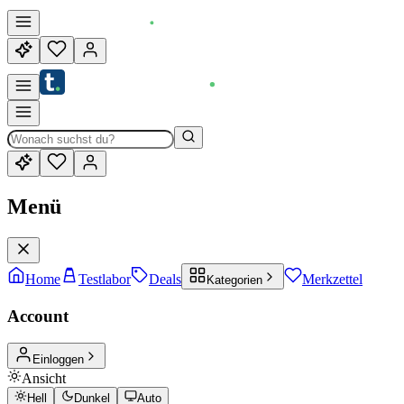
Menü
Home
Testlabor
Deals
Merkzettel
Kategorien
Account
Einloggen
Ansicht
Hell
Dunkel
Auto