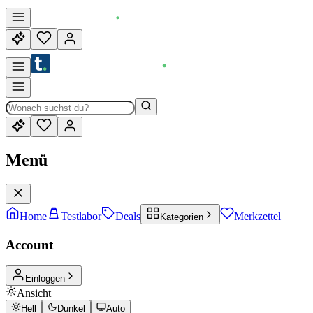
Menü
Home
Testlabor
Deals
Merkzettel
Kategorien
Account
Einloggen
Ansicht
Hell
Dunkel
Auto