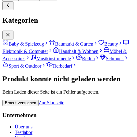
Kategorien
Baby & Spielzeug
Baumarkt & Garten
Beauty
Elektronik & Computer
Haushalt & Wohnen
Möbel &
Accessoires
Musikinstrumente
Reifen
Schmuck
Sport & Outdoor
Tierbedarf
Produkt konnte nicht geladen werden
Beim Laden dieser Seite ist ein Fehler aufgetreten.
Zur Startseite
Erneut versuchen
Unternehmen
Über uns
Testlabor