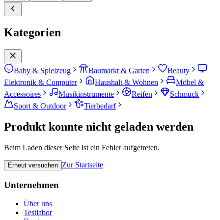
Kategorien
Baby & Spielzeug
Baumarkt & Garten
Beauty
Elektronik & Computer
Haushalt & Wohnen
Möbel &
Accessoires
Musikinstrumente
Reifen
Schmuck
Sport & Outdoor
Tierbedarf
Produkt konnte nicht geladen werden
Beim Laden dieser Seite ist ein Fehler aufgetreten.
Zur Startseite
Erneut versuchen
Unternehmen
Über uns
Testlabor