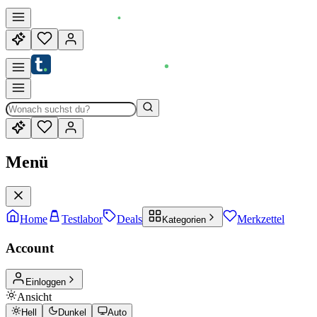
Menü
Home
Testlabor
Deals
Merkzettel
Kategorien
Account
Einloggen
Ansicht
Hell
Dunkel
Auto