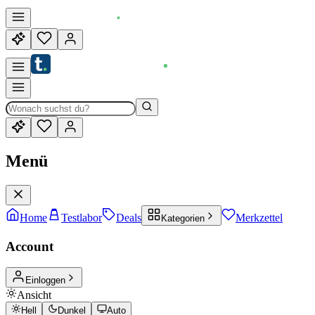
Menü
Home
Testlabor
Deals
Merkzettel
Kategorien
Account
Einloggen
Ansicht
Hell
Dunkel
Auto