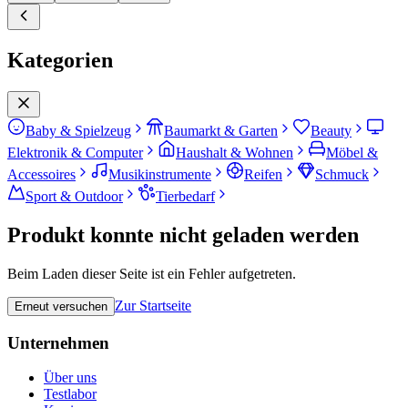
Kategorien
Baby & Spielzeug
Baumarkt & Garten
Beauty
Elektronik & Computer
Haushalt & Wohnen
Möbel &
Accessoires
Musikinstrumente
Reifen
Schmuck
Sport & Outdoor
Tierbedarf
Produkt konnte nicht geladen werden
Beim Laden dieser Seite ist ein Fehler aufgetreten.
Zur Startseite
Erneut versuchen
Unternehmen
Über uns
Testlabor